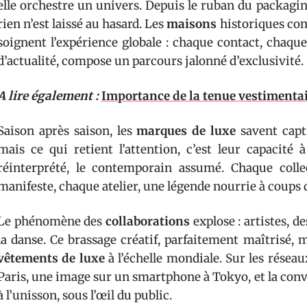
elle orchestre un univers. Depuis le ruban du packagin
rien n’est laissé au hasard. Les
maisons
historiques co
soignent l’expérience globale : chaque contact, chaqu
d’actualité, compose un parcours jalonné d’exclusivité.
A lire également :
Importance de la tenue vestimentai
Saison après saison, les
marques de luxe
savent capti
mais ce qui retient l’attention, c’est leur capacité 
réinterprété, le contemporain assumé. Chaque colle
manifeste, chaque atelier, une légende nourrie à coups d
Le phénomène des
collaborations
explose : artistes, d
la danse. Ce brassage créatif, parfaitement maîtrisé, 
vêtements de luxe
à l’échelle mondiale. Sur les réseaux
Paris, une image sur un smartphone à Tokyo, et la conv
à l’unisson, sous l’œil du public.