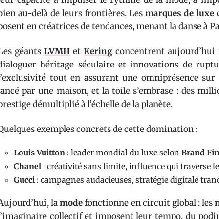
leur capacité à impulser le rythme de la mode, à impo
bien au-delà de leurs frontières. Les
marques de luxe
posent en créatrices de tendances, menant la danse à P
Les géants
LVMH
et
Kering
concentrent aujourd’hui u
dialoguer héritage séculaire et innovations de ruptur
l’exclusivité tout en assurant une omniprésence sur
lancé par une maison, et la toile s’embrase : des mill
prestige démultiplié à l’échelle de la planète.
Quelques exemples concrets de cette domination :
Louis Vuitton
: leader mondial du luxe selon
Brand Fi
Chanel
: créativité sans limite, influence qui traverse l
Gucci
: campagnes audacieuses, stratégie digitale tran
Aujourd’hui, la
mode
fonctionne en circuit global : les
l’imaginaire collectif et imposent leur tempo, du pod