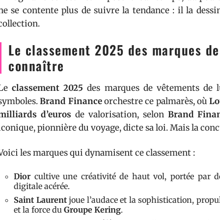
ne se contente plus de suivre la tendance : il la dessin
collection.
Le classement 2025 des marques de 
connaître
Le
classement 2025
des marques de vêtements de lux
symboles.
Brand Finance
orchestre ce palmarès, où
Lo
milliards d’euros
de valorisation, selon
Brand Fina
iconique, pionnière du voyage, dicte sa loi. Mais la con
Voici les marques qui dynamisent ce classement :
Dior
cultive une créativité de haut vol, portée par d
digitale acérée.
Saint Laurent
joue l’audace et la sophistication, propul
et la force du
Groupe Kering
.