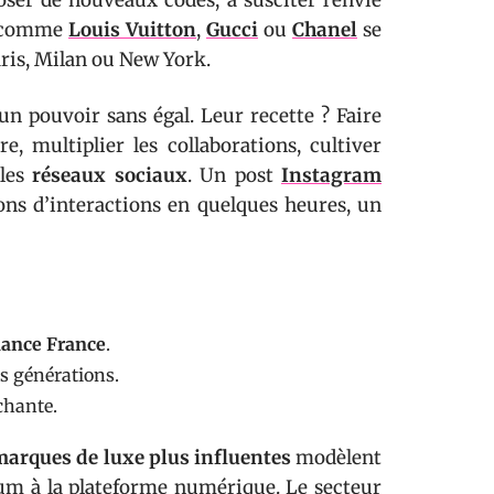
ser de nouveaux codes, à susciter l’envie
comme
Louis Vuitton
,
Gucci
ou
Chanel
se
aris, Milan ou New York.
n pouvoir sans égal. Leur recette ? Faire
e, multiplier les collaborations, cultiver
 les
réseaux sociaux
. Un post
Instagram
ions d’interactions en quelques heures, un
nance France
.
es générations.
chante.
marques de luxe plus influentes
modèlent
ium à la plateforme numérique. Le secteur