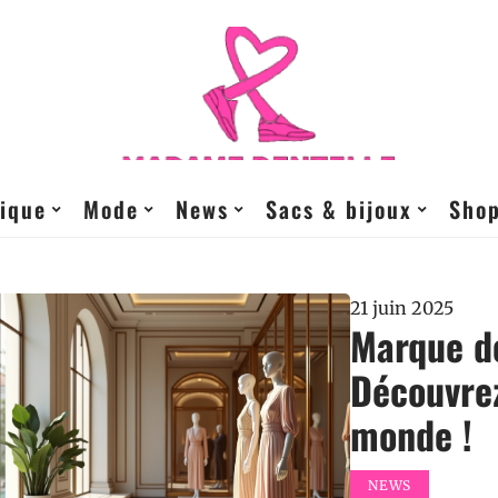
ique
Mode
News
Sacs & bijoux
Sho
21 juin 2025
Marque de
Découvrez
monde !
NEWS