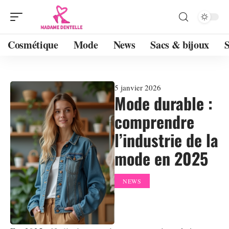
Cosmétique
Mode
News
Sacs & bijoux
5 janvier 2026
Mode durable :
comprendre
l’industrie de la
mode en 2025
NEWS