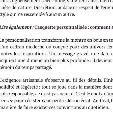
bois soigneusement sélectionné, s’invitent aussi bien 
quête de nature. Discrétion, audace et respect de l’en
style qui ne ressemble à aucun autre.
Lire également :
Casquette personnalisée : comment a
La personnalisation transforme la montre en bois en te
d’un cadran moderne ou conçue pour des univers fém
toutes les inspirations. Un message gravé, une date c
acquiert une dimension bien plus profonde : il devient
témoin du temps partagé.
L’exigence artisanale s’observe au fil des détails. Fin
solidité et légèreté : tout se joue dans la manière do
bois responsable, ce n’est pas neutre. C’est le choix d’u
pensée pour résister sans perdre de son éclat. Au final, 
manière de faire exister ses convictions au quotidien.