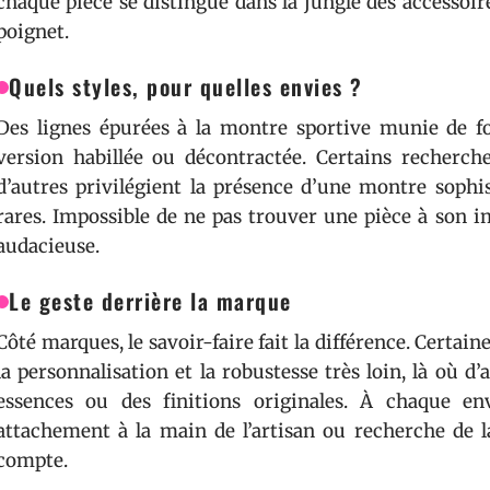
chaque pièce se distingue dans la jungle des accessoi
poignet.
Quels styles, pour quelles envies ?
Des lignes épurées à la montre sportive munie de fo
version habillée ou décontractée. Certains recherch
d’autres privilégient la présence d’une montre sophi
rares. Impossible de ne pas trouver une pièce à son i
audacieuse.
Le geste derrière la marque
Côté marques, le savoir-faire fait la différence. Cert
la personnalisation et la robustesse très loin, là où d
essences ou des finitions originales. À chaque env
attachement à la main de l’artisan ou recherche de l
compte.