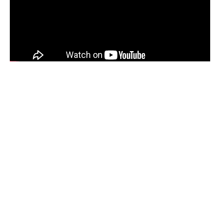
Sommaire
SACS & BIJOUX
Peinture sur chaussures pour débutant :