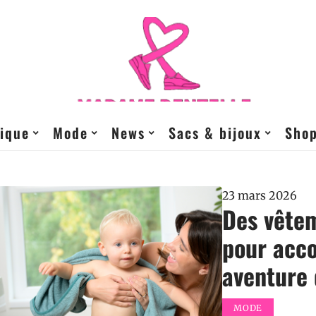
ique
Mode
News
Sacs & bijoux
Sho
23 mars 2026
Des vête
pour acc
aventure 
MODE