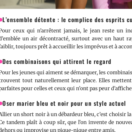
L’ensemble détente : le complice des esprits c
Pour ceux qui n’arrêtent jamais, le jean reste un inc
d’emblée un air décontracté, surtout avec un haut ra
faiblir, toujours prêt à accueillir les imprévus et à a
Des combinaisons qui attirent le regard
Pour les jeunes qui aiment se démarquer, les combinais
trouvent tout naturellement leur place. Elles mettent 
parfaites pour celles et ceux qui n’ont pas peur d’affiche
Oser marier bleu et noir pour un style actuel
Allier un short noir à un débardeur bleu, c’est choisir l
Ce tandem plaît à coup sûr, que l’on invente de nouve
dehors ou improvise un pique-nique entre amis.