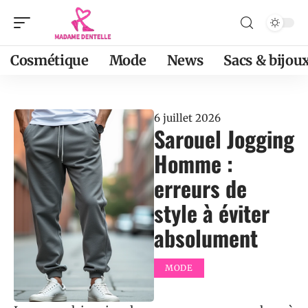
Cosmétique
Mode
News
Sacs & bijou
6 juillet 2026
Sarouel Jogging
Homme :
erreurs de
style à éviter
absolument
MODE