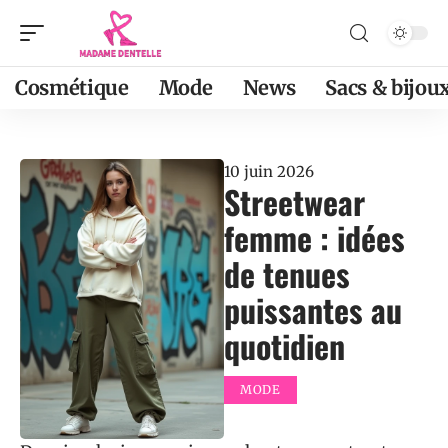
Cosmétique
Mode
News
Sacs & bijou
10 juin 2026
Streetwear
femme : idées
de tenues
puissantes au
quotidien
MODE