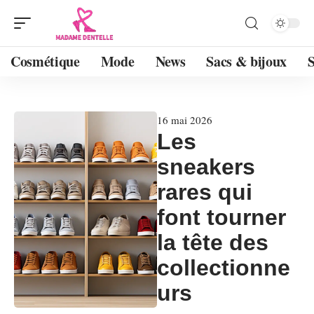
Cosmétique
Mode
News
Sacs & bijoux
16 mai 2026
Les
sneakers
rares qui
font tourner
la tête des
collectionne
urs