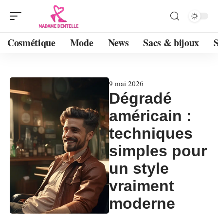
Cosmétique
Mode
News
Sacs & bijoux
9 mai 2026
Dégradé
américain :
techniques
simples pour
un style
vraiment
moderne