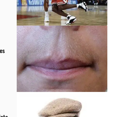
es
late