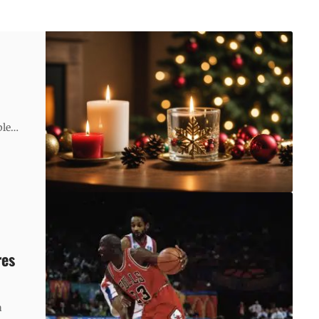
ple
…
res
à