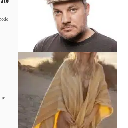
 mode
our