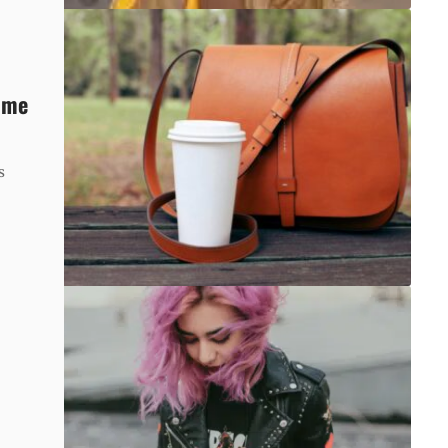
mme
s