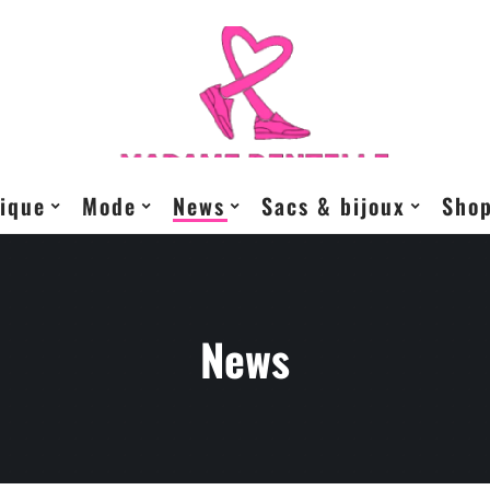
ique
Mode
News
Sacs & bijoux
Sho
News