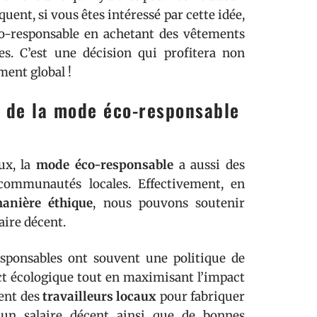
uent, si vous êtes intéressé par cette idée,
co-responsable en achetant des vêtements
es. C’est une décision qui profitera non
ent global !
 de la mode éco-responsable
ux, la
mode éco-responsable
a aussi des
communautés locales. Effectivement, en
anière éthique
, nous pouvons soutenir
laire décent.
esponsables ont souvent une politique de
ct écologique tout en maximisant l’impact
vent des
travailleurs locaux
pour fabriquer
 d’un salaire décent ainsi que de bonnes