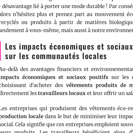
• désavantage lié à porter une mode durable ! Par conséq
alors n’hésitez plus et prenez part au mouvement é
recyclés ou produits à partir de matières biologiqu
seulement à vous-même, mais aussi à notre environnem
Les impacts économiques et sociaux
sur les communautés locales
Au-delà des avantages financiers et environnementa
impacts économiques et sociaux positifs
sur les 
choisissant d’acheter des
vêtements produits de m
directement les
travailleurs locaux
et leur offrir un sa
Les entreprises qui produisent des vêtements éco-r
production locale
dans le but de minimiser leur impa
social. Cela signifie que ces entreprises emploient sou
leurs produits. Les travailleurs bénéficient alors