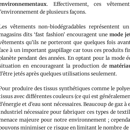
environnementaux
. Effectivement, ces vêtemen
l’environnement de plusieurs façons.
Les vêtements non-biodégradables représentent un
magasins dits ‘fast fashion’ encouragent une
mode je
vêtements qu’ils ne porteront que quelques fois avant
face à un important gaspillage car tous ces produits fin
planète pendant des années. En optant pour la mode é
situation en encourageant la production de
matéria
d’être jetés après quelques utilisations seulement.
Pour produire des tissus synthétiques comme le polyest
tissus avec différentes couleurs (ce qui est généralement
d’énergie et d’eau sont nécessaires. Beaucoup de gaz à e
industriel nécessaire pour fabriquer ces types de text
menace majeure pour notre environnement ; cependan
pouvons minimiser ce risque en limitant le nombre de